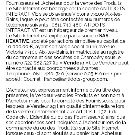
Fournisseurs et l’Acheteur pour la vente des Produits.
Le Site Internet est hébergé par la société ANTIDOTS
INTERACTIVE sise 16 avenue Victoria 73100 Aix-les-
Bains, laquelle peut être contactée aux numéros de
téléphone suivants : 0811 740 480. ATIDOTS
INTERACTIVE est un hébergeur de premier niveau.
Le Site Internet est exploité par la société
SAS
HEXATIVE
, société par actions simplifiée au capital de
10 000,00 €, ayant son siège social au 16 avenue
Victoria 73100 Aix-les-Bains, immatriculée au registre
du commerce et des sociétés de Chambéry sous le
numéro 522 582 527 (le «
Vendeur
»). Le Vendeur peut
être contacté aux coordonnées suivantes :
Téléphone : 0811 480 740 (service 0,05 €/min + prix
appel) ; Courriel :
france@antidots-group.com
.
L’Acheteur est expressément informé qu’au titre des
présentes, le Vendeur vend les Produits en son nom à
l’Acheteur mais pour le compte des Fournisseurs, pour
lesquels le Vendeur agit en qualité d’intermédiaire lors
de la vente conformément aux Articles L. 132-1 du
Code civil. L’identité du ou des Fournisseur(s) ainsi que
ses coordonnées sont indiquées à l’Acheteur lors de la
commande du ou des Produit(s) sur le Site Internet,
lorsque ceux-ci sont ajoutés au panier par l’Acheteur.