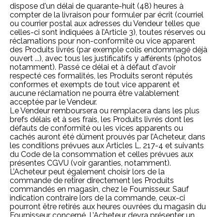
dispose d'un délai de quarante-huit (48) heures à
compter de la livraison pour formuler par écrit (courriel
ou courrier postal aux adresses du Vendeur telles que
celles-ci sont indiquées à l’Article 3), toutes réserves ou
réclamations pour non-conformité ou vice apparent
des Produits livrés (par exemple colis endommagé déjà
ouvert ...), avec tous les justificatifs y afférents (photos
notamment). Passé ce délai et à défaut d'avoir
respecté ces formalités, les Produits seront réputés
conformes et exempts de tout vice apparent et
aucune réclamation ne pourra être valablement
acceptée par le Vendeur.
Le Vendeur remboursera ou remplacera dans les plus
brefs délais et à ses frais, les Produits livrés dont les
défauts de conformité ou les vices apparents ou
cachés auront été dûment prouvés par l’Acheteur, dans
les conditions prévues aux Articles
L. 217-4 et suivants
du Code de la consommation
et celles prévues aux
présentes CGVU (voir garanties, notamment).
L’Acheteur peut également choisir lors de la
commande de retirer directement les Produits
commandés en magasin, chez le Fournisseur. Sauf
indication contraire lors de la commande, ceux-ci
pourront être retirés aux heures ouvrées du magasin du
Fournisseur concerné. L’Acheteur devra présenter un