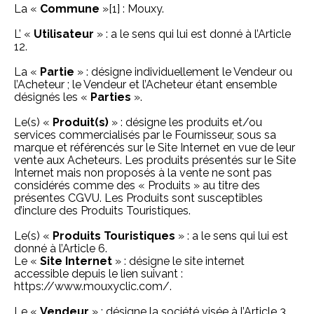
La «
Commune
»
[1]
: Mouxy.
L’ «
Utilisateur
» : a le sens qui lui est donné à l’Article
12.
La «
Partie
» : désigne individuellement le Vendeur ou
l’Acheteur ; le Vendeur et l’Acheteur étant ensemble
désignés les «
Parties
».
Le(s) «
Produit(s)
» : désigne les produits et/ou
services commercialisés par le Fournisseur, sous sa
marque et référencés sur le Site Internet en vue de leur
vente aux Acheteurs. Les produits présentés sur le Site
Internet mais non proposés à la vente ne sont pas
considérés comme des « Produits » au titre des
présentes CGVU. Les Produits sont susceptibles
d’inclure des Produits Touristiques.
Le(s) «
Produits Touristiques
» : a le sens qui lui est
donné à l’Article 6.
Le «
Site
Internet
» : désigne le site internet
accessible depuis le lien suivant :
https://www.mouxyclic.com/.
Le «
Vendeur
» : désigne la société visée à l’Article 3.