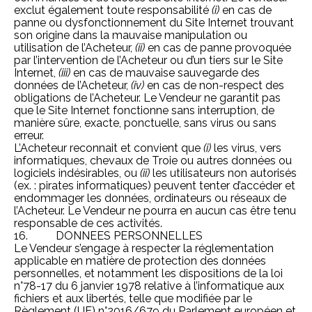
exclut également toute responsabilité
(i)
en cas de
panne ou dysfonctionnement du Site Internet trouvant
son origine dans la mauvaise manipulation ou
utilisation de l’Acheteur,
(ii)
en cas de panne provoquée
par l’intervention de l’Acheteur ou d’un tiers sur le Site
Internet,
(iii)
en cas de mauvaise sauvegarde des
données de l’Acheteur,
(iv)
en cas de non-respect des
obligations de l’Acheteur. Le Vendeur ne garantit pas
que le Site Internet fonctionne sans interruption, de
manière sûre, exacte, ponctuelle, sans virus ou sans
erreur.
L’Acheteur reconnait et convient que
(i)
les virus, vers
informatiques, chevaux de Troie ou autres données ou
logiciels indésirables, ou
(ii)
les utilisateurs non autorisés
(ex. : pirates informatiques) peuvent tenter d’accéder et
endommager les données, ordinateurs ou réseaux de
l’Acheteur. Le Vendeur ne pourra en aucun cas être tenu
responsable de ces activités.
16. DONNEES PERSONNELLES
Le Vendeur s’engage à respecter la réglementation
applicable en matière de protection des données
personnelles, et notamment les dispositions de la loi
n°78-17 du 6 janvier 1978 relative à l’informatique aux
fichiers et aux libertés, telle que modifiée par le
Règlement (UE) n°2016/679 du Parlement européen et