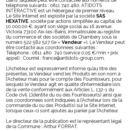
Bains, laquelle peut être contactée aux numéros de
téléphone suivants : 0811 740 480. ATIDOTS
INTERACTIVE est un hébergeur de premier niveau.
Le Site Internet est exploité par la société
SAS
HEXATIVE
, société par actions simplifiée au capital de
10 000,00 €, ayant son siège social au 16 avenue
Victoria 73100 Aix-les-Bains, immatriculée au registre
du commerce et des sociétés de Chambéry sous le
numéro 522 582 527 (le «
Vendeur
»). Le Vendeur peut
être contacté aux coordonnées suivantes :
Téléphone : 0811 480 740 (service 0,05 €/min + prix
appel) ; Courriel :
france@antidots-group.com
.
L’Acheteur est expressément informé qu’au titre des
présentes, le Vendeur vend les Produits en son nom à
l’Acheteur mais pour le compte des Fournisseurs, pour
lesquels le Vendeur agit en qualité d’intermédiaire lors
de la vente conformément aux Articles L. 132-1 du
Code civil. L’identité du ou des Fournisseur(s) ainsi que
ses coordonnées sont indiquées à l’Acheteur lors de la
commande du ou des Produit(s) sur le Site Internet,
lorsque ceux-ci sont ajoutés au panier par l’Acheteur.
Le directeur de la publication est le représentant légal
de la Commune : Arthur FORRAT.