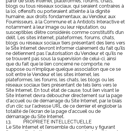
partir de sites internet, plateformes, forums, chats,
blogs ou tous réseaux sociaux, qui seraient contraires à
la loi, offensifs ou porteraient atteinte à la dignité
humaine, aux droits fondamentaux, au Vendeur, aux
Fournisseurs, à la Commune et à Antidots Interactive et
notamment à leur image ou leur réputation, ou
susceptibles d’être considérés comme constitutifs d’un
délit. Les sites internet, plateformes, forums, chats,
blogs ou réseaux sociaux tiers présentant des liens vers
le Site Internet devront informer clairement du fait qu'ils
ne détiennent pas l'autorisation du Vendeur et qu'ils ne
se trouvent pas sous la supervision de celui-ci, ainsi
que du fait que le lien concerné ne comporte, ne
suppose ou n'implique quelque association que ce se
soit entre le Vendeur et les sites internet, les
plateformes, les forums, les chats, les blogs ou les
réseaux sociaux tiers présentant de tels liens vers le
Site Internet. En tout état de cause, tout lien visant le
Site Internet devra déboucher directement sur la page
d'accueil ou de démarrage du Site Internet, par le biais
d'un clic sur l'adresse URL de ce dernier et englober la
totalité de l'écran de la page d'accueil ou de
démarrage du Site Internet.
13. PROPRIETE INTELLECTUELLE
Le Site Internet et l’ensemble du contenu y figurant